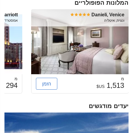
המלונות הפופולריים
Marriott
Danieli, Venice
ונציה, איטליה
אמסטרדם, Netherlands
מ
מ
הזמן
294
1,513
US$
US$
יעדים מודגשים