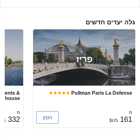
גלה יעדים חדשים
פריז
rtments &
Pullman Paris La Defense
wnhouse
מ
מ
הזמן
332
161
US$
US$