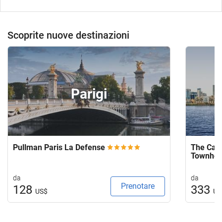
Scoprite nuove destinazioni
Parigi
Pullman Paris La Defense
The Capi
Townho
da
da
Prenotare
128
333
US$
US