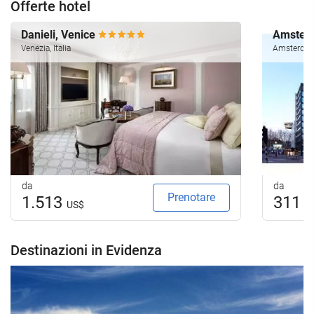
Offerte hotel
Danieli, Venice
Amsterd
Venezia, Italia
Amsterdam,
da
da
Prenotare
1.513
311
US$
U
Destinazioni in Evidenza