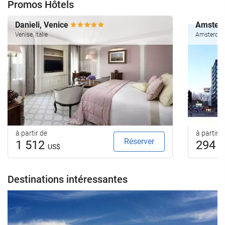
Promos Hôtels
Danieli, Venice
Amsterd
Venise, Italie
Amsterdam
à partir de
à partir d
Réserver
1 512
294
US$
U
Destinations intéressantes