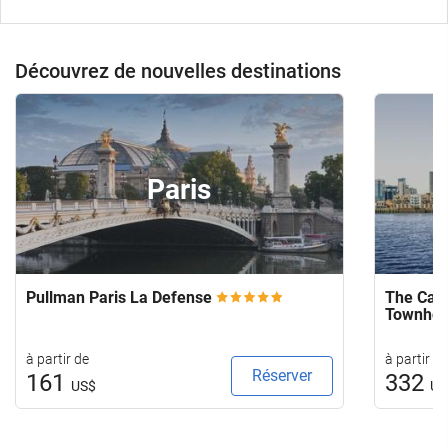
Découvrez de nouvelles destinations
Paris
Pullman Paris La Defense
The Capi
Townho
à partir de
à partir de
Réserver
161
332
US$
US