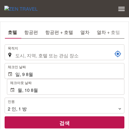
호텔
항공편
항공편 + 호텔
열차
열차 + 호텔
.
목적지
.
체크인 날짜
체크아웃 날짜
인
인원
원
2
인
,
1
방
검색