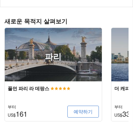
새로운 목적지 살펴보기
파리
풀먼 파리 라 데팡스
더 캐피
부터
부터
예약하기
161
33
US$
US$