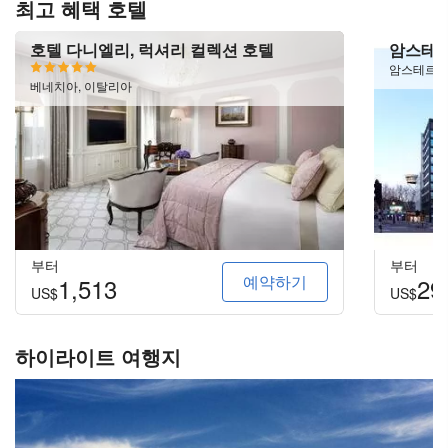
최고 혜택 호텔
호텔 다니엘리, 럭셔리 컬렉션 호텔
암스테르
암스테르담
베네치아, 이탈리아
부터
부터
예약하기
1,513
29
US$
US$
하이라이트 여행지