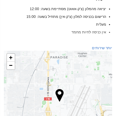
יציאה מהמלון (צ'ק-אאוט) מסתיימת בשעה: 12:00
הרישום בכניסה למלון (צ'ק-אין) מתחיל בשעה: 15:00
מעלית
אין כניסה לחיות מחמד
מזון ומשקאות
יותר שירותים
מסעדת א־לה־קארט
+
בר
−
בית קפה באתר
בריאות
ספא
חמאם
מכון כושר