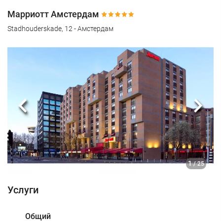
Марриотт Амстердам
Stadhouderskade, 12 - Амстердам
Предыдущий
Сле
1
/ 25
Услуги
Общий