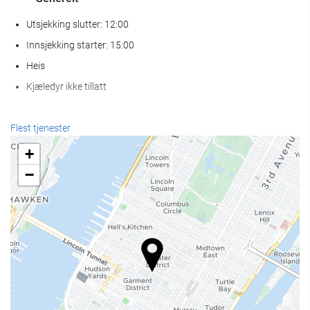
Utsjekking slutter: 12:00
Innsjekking starter: 15:00
Heis
Kjæledyr ikke tillatt
Mat og Drikke
Flest tjenester
À la carte-restaurant
+
Bar
−
Kafé på overnattingsstedet
Resepsjonstjenester
Døgnåpen resepsjon
Bagasjeoppbevaring
Internett