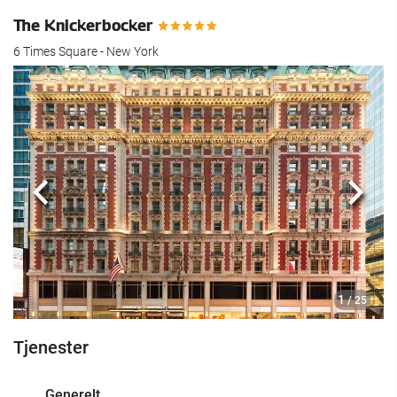
The Knickerbocker
6 Times Square - New York
Forrige
Nest
1
/ 25
Tjenester
Generelt