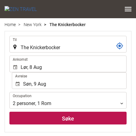
Home
New York
The Knickerbocker
.
Til
.
Ankomst
Avreise
Occupation
Occupation
2
personer
,
1
Rom
Søke